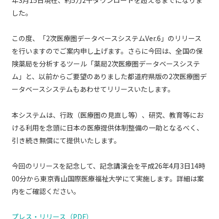
年3月15日現在、約5万2千ダウンロードを超えるまでになりま
した。
この度、「2次医療圏データベースシステムVer.6」のリリース
を行いますのでご案内申し上げます。さらに今回は、全国の保
険薬局を分析するツール「薬局2次医療圏データベースシステ
ム」と、以前からご要望のありました都道府県版の2次医療圏デ
ータベースシステムもあわせてリリースいたします。
本システムは、行政（医療圏の見直し等）、研究、教育等にお
ける利用を念頭に日本の医療提供体制整備の一助となるべく、
引き続き無償にて提供いたします。
今回のリリースを記念して、記念講演会を平成26年4月3日14時
00分から東京青山国際医療福祉大学にて実施します。詳細は案
内をご確認ください。
プレス・リリース（PDF）