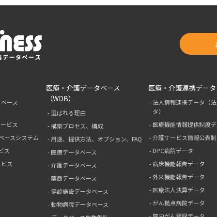
医療・介護データベース
医療・介護連携データ
（WDB）
タベース
法人情報連携データ（法
タ）
選ばれる理由
サービス
医療機能情報提供制度デ
構築プロセス、構成
ベースシステム
介護サービス情報公表制
用途、提供方法、オプション、FAQ
ビス
DPC病院データ
医療データベース
ービス
病床機能報告データ
介護データベース
外来機能報告データ
薬局データベース
医療法人決算データ
健診施設データベース
がん拠点病院データ
動物病院データベース
院内がん登録データ