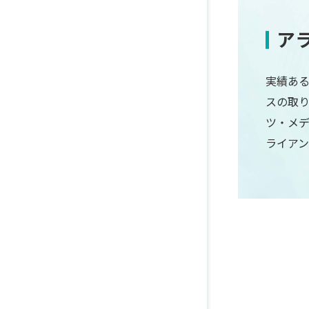
ア
実績ある
スの取
ツ・メ
ライア