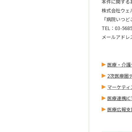
本件に関する
株式会社ウェ
『病院いつど
TEL：03-5685
メールアドレス：ne
医療・介護
2次医療圏
マーケティ
医療連携IC
医療広報支