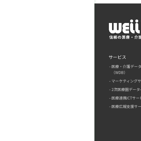
サービス
医療・介護デー
（WDB）
マーケティング
2次医療圏データ
医療連携ICTサー
医療広報支援サ