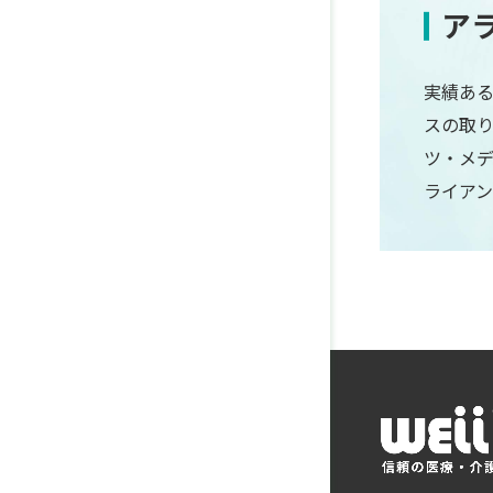
ア
実績ある
スの取
ツ・メ
ライア