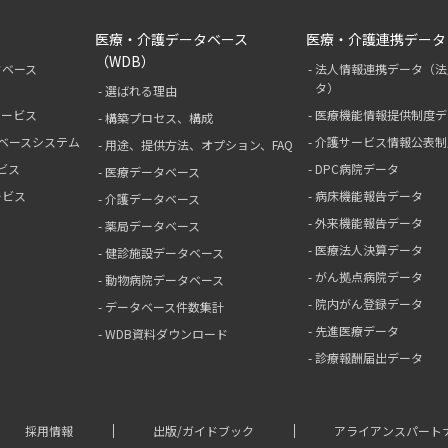
医療・介護データベース
医療・介護連携データ
（WDB）
タベース
法人情報連携データ（法
タ）
選ばれる理由
サービス
医療機能情報提供制度デ
構築プロセス、構成
ベースシステム
介護サービス情報公表制
用途、提供方法、オプション、FAQ
ビス
DPC病院データ
医療データベース
ービス
病床機能報告データ
介護データベース
外来機能報告データ
薬局データベース
医療法人決算データ
健診施設データベース
がん拠点病院データ
動物病院データベース
院内がん登録データ
データベース件数集計
先進医療データ
WDB資料ダウンロード
診療報酬届出データ
採用情報
出版/ガイドブック
アライアンスパート