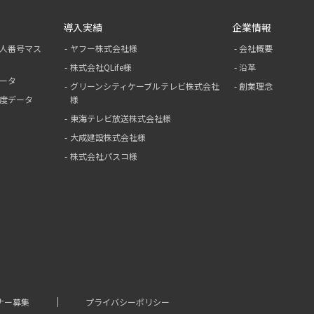
導入実績
企業情報
人番号マス
ヤフー株式会社様
会社概要
株式会社QLife様
沿革
ータ
グリーンシティ
ケーブルテレビ
株式会社
創業理念
度データ
様
東海テレビ放送株式会社様
大成建設株式会社様
株式会社パスコ様
ナー募集
プライバシーポリシー