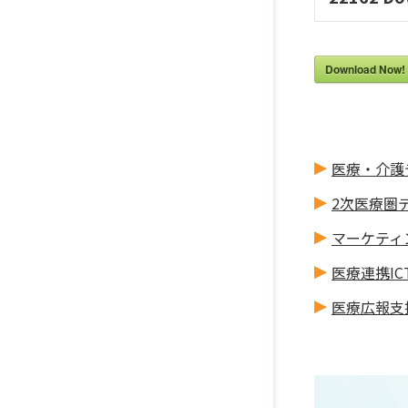
Download Now!
医療・介護
2次医療圏
マーケティ
医療連携IC
医療広報支