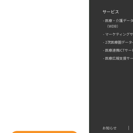
サービス
医療・介護デー
（WDB）
マーケティング
2次医療圏データ
医療連携ICTサー
医療広報支援サ
お知らせ