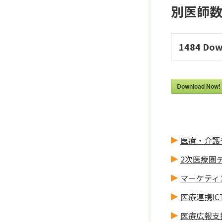
別医師数集計
1484
Dow
Download Now!
医療・介護
2次医療圏
マーケティ
医療連携IC
医療広報支