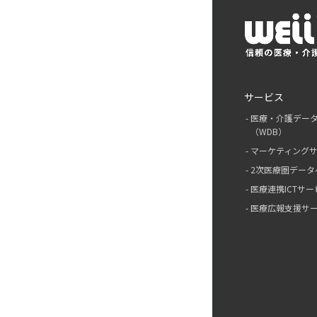
サービス
医療・介護デー
（WDB）
マーケティング
2次医療圏データ
医療連携ICTサー
医療広報支援サ