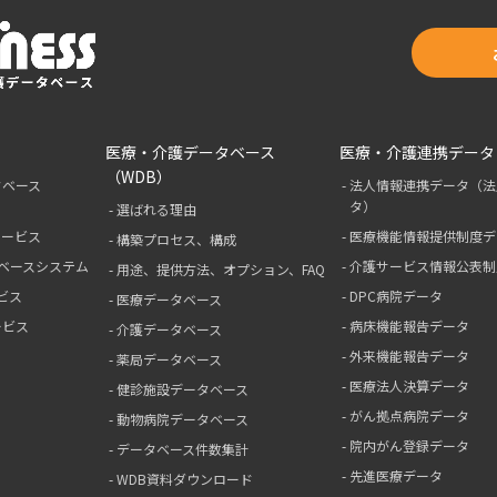
医療・介護データベース
医療・介護連携データ
（WDB）
タベース
法人情報連携データ（法
タ）
選ばれる理由
サービス
医療機能情報提供制度デ
構築プロセス、構成
ベースシステム
介護サービス情報公表制
用途、提供方法、オプション、FAQ
ビス
DPC病院データ
医療データベース
ービス
病床機能報告データ
介護データベース
外来機能報告データ
薬局データベース
医療法人決算データ
健診施設データベース
がん拠点病院データ
動物病院データベース
院内がん登録データ
データベース件数集計
先進医療データ
WDB資料ダウンロード