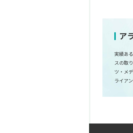
ア
実績ある
スの取
ツ・メ
ライア