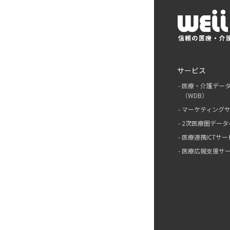
サービス
医療・介護デー
（WDB）
マーケティング
2次医療圏データ
医療連携ICTサー
医療広報支援サ