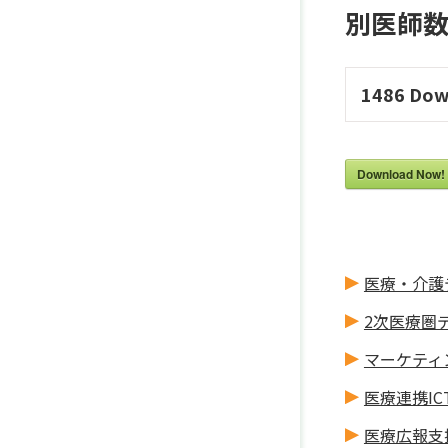
別医師数集計
1486
Dow
Download Now!
医療・介護
2次医療圏
マーケティ
医療連携IC
医療広報支