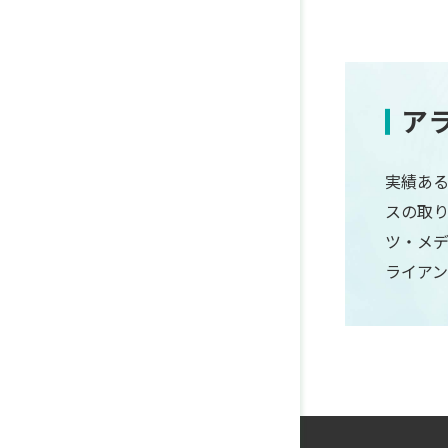
ア
実績ある
スの取
ツ・メ
ライア