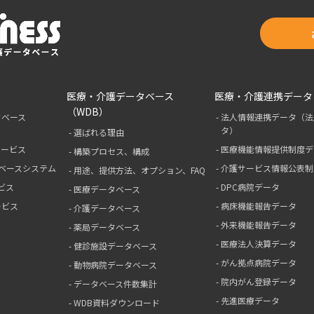
医療・介護データベース
医療・介護連携データ
（WDB）
タベース
法人情報連携データ（法
タ）
選ばれる理由
サービス
医療機能情報提供制度デ
構築プロセス、構成
ベースシステム
介護サービス情報公表制
用途、提供方法、オプション、FAQ
ビス
DPC病院データ
医療データベース
ービス
病床機能報告データ
介護データベース
外来機能報告データ
薬局データベース
医療法人決算データ
健診施設データベース
がん拠点病院データ
動物病院データベース
院内がん登録データ
データベース件数集計
先進医療データ
WDB資料ダウンロード