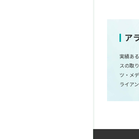
ア
実績ある
スの取
ツ・メ
ライア