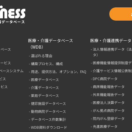
医療・介護データベース
医療・介護連携データ
（WDB）
タベース
法人情報連携データ（法
タ）
選ばれる理由
サービス
医療機能情報提供制度デ
構築プロセス、構成
ベースシステム
介護サービス情報公表制
用途、提供方法、オプション、FAQ
ビス
DPC病院データ
医療データベース
ービス
病床機能報告データ
介護データベース
外来機能報告データ
薬局データベース
医療法人決算データ
健診施設データベース
がん拠点病院データ
動物病院データベース
院内がん登録データ
データベース件数集計
先進医療データ
WDB資料ダウンロード