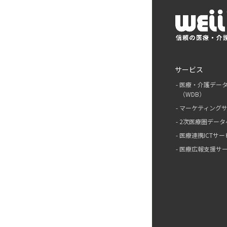
サービス
医療・介護デー
（WDB）
マーケティング
2次医療圏データ
医療連携ICTサー
医療広報支援サ