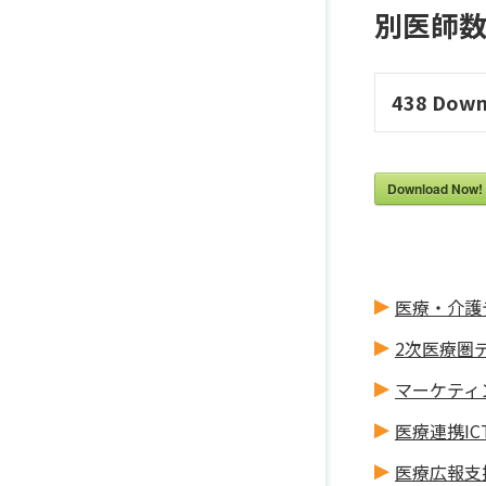
別医師数集計
438
Down
Download Now!
医療・介護
2次医療圏
マーケティ
医療連携IC
医療広報支