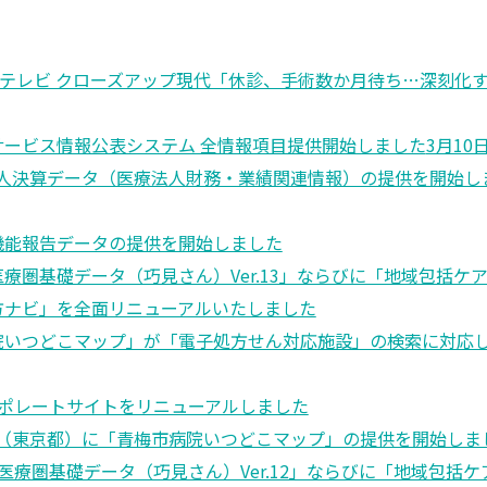
Kテレビ クローズアップ現代「休診、手術数か月待ち…深刻化
サービス情報公表システム 全情報項目提供開始しました
3月10
人決算データ（医療法人財務・業績関連情報）の提供を開始し
機能報告データの提供を開始しました
医療圏基礎データ（巧見さん）Ver.13」ならびに「地域包括ケア
方ナビ」を全面リニューアルいたしました
院いつどこマップ」が「電子処方せん対応施設」の検索に対応
ポレートサイトをリニューアルしました
（東京都）に「青梅市病院いつどこマップ」の提供を開始しま
医療圏基礎データ（巧見さん）Ver.12」ならびに「地域包括ケ