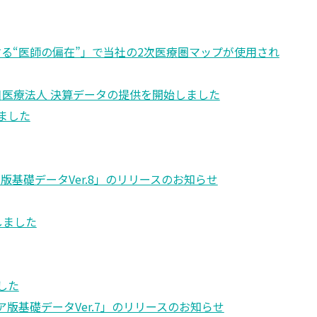
する“医師の偏在”」で当社の2次医療圏マップが使用され
日
医療法人 決算データの提供を開始しました
ました
版基礎データVer.8」のリリースのお知らせ
しました
した
ア版基礎データVer.7」のリリースのお知らせ