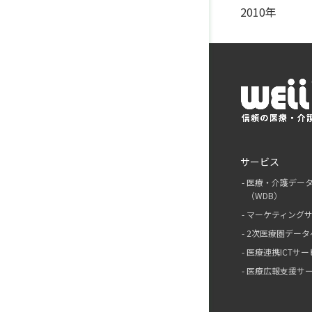
2010年
サービス
医療・介護デー
（WDB）
マーケティング
2次医療圏データ
医療連携ICTサー
医療広報支援サ