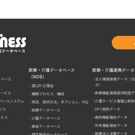
医療・介護データベース
医療・介護連携データ
（WDB）
タベース
法人情報連携データ（法
タ）
選ばれる理由
サービス
医療機能情報提供制度デ
構築プロセス、構成
ベースシステム
介護サービス情報公表制
用途、提供方法、オプション、FAQ
ビス
DPC病院データ
医療データベース
ービス
病床機能報告データ
介護データベース
外来機能報告データ
薬局データベース
医療法人決算データ
健診施設データベース